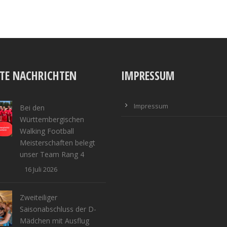
TE NACHRICHTEN
IMPRESSUM
Impressum
Bei den
Württembergischen
Walking Football
Meisterschaften belegt
unser Team Rang 4
16 Juli 2026
Zweiteiliger
Saisonabschluss der D-
Mädchen mit Ausflug