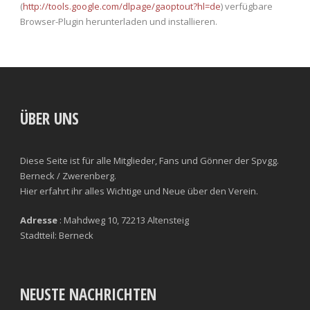
(
http://tools.google.com/dlpage/gaoptout?hl=de
) verfügbare
Browser-Plugin herunterladen und installieren.
ÜBER UNS
Diese Seite ist für alle Mitglieder, Fans und Gönner der Spvgg.
Berneck / Zwerenberg.
Hier erfahrt ihr alles Wichtige und Neue über den Verein.
Adresse
: Mahdweg 10, 72213 Altensteig
Stadtteil: Berneck
NEUSTE NACHRICHTEN