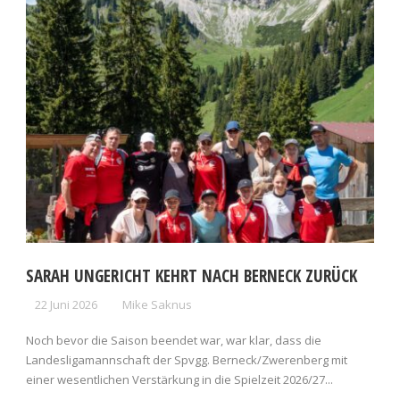
SARAH UNGERICHT KEHRT NACH BERNECK ZURÜCK
22 Juni 2026
Mike Saknus
Noch bevor die Saison beendet war, war klar, dass die
Landesligamannschaft der Spvgg. Berneck/Zwerenberg mit
einer wesentlichen Verstärkung in die Spielzeit 2026/27...