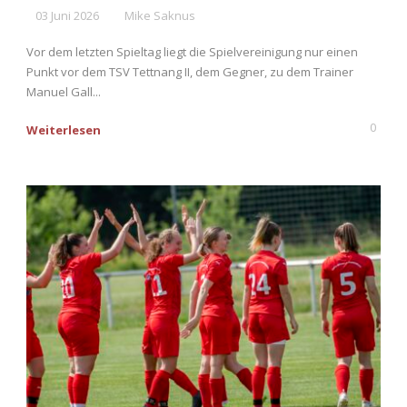
03 Juni 2026
Mike Saknus
Vor dem letzten Spieltag liegt die Spielvereinigung nur einen
Punkt vor dem TSV Tettnang II, dem Gegner, zu dem Trainer
Manuel Gall...
0
Weiterlesen