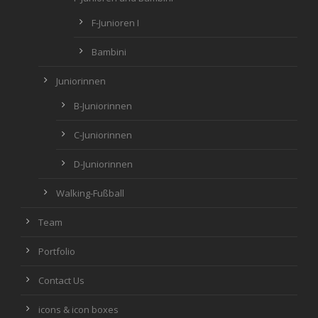
F-Junioren I
Bambini
Juniorinnen
B-Juniorinnen
C-Juniorinnen
D-Juniorinnen
Walking-Fußball
Team
Portfolio
Contact Us
icons & icon boxes