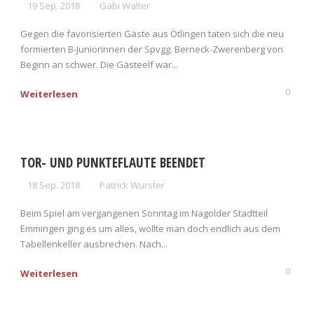
19 Sep. 2018
Gabi Walter
Gegen die favorisierten Gäste aus Ötlingen taten sich die neu
formierten B-Juniorinnen der Spvgg. Berneck-Zwerenberg von
Beginn an schwer. Die Gästeelf war...
0
Weiterlesen
TOR- UND PUNKTEFLAUTE BEENDET
18 Sep. 2018
Patrick Wurster
Beim Spiel am vergangenen Sonntag im Nagolder Stadtteil
Emmingen ging es um alles, wollte man doch endlich aus dem
Tabellenkeller ausbrechen. Nach...
0
Weiterlesen