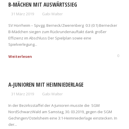
B-MÄCHEN MIT AUSWÄRTSSIEG
31 März 2019
Gabi Walter
SV Horrheim – Spvgg. Berneck/Zwerenberg 0:3 (0:1) Bernecker
B-Mädchen siegen zum Rückrundenauftakt dank großer
Effizienz im Abschluss Der Spielplan sowie eine
Spielverlegung...
0
Weiterlesen
A-JUNIOREN MIT HEIMNIEDERLAGE
31 März 2019
Gabi Walter
In der Bezirksstaffel der A-Junioren musste die SGM
NordSchwarzWald am Samstag, 30. 03.2019, gegen die SGM
Gechingen/Ostelsheim eine 3:1-Heimniederlage einstecken. In
der...