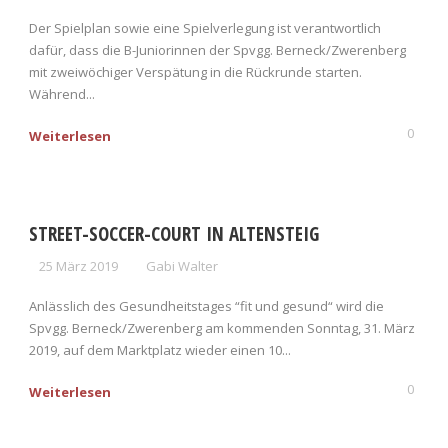
Der Spielplan sowie eine Spielverlegung ist verantwortlich
dafür, dass die B-Juniorinnen der Spvgg. Berneck/Zwerenberg
mit zweiwöchiger Verspätung in die Rückrunde starten.
Während...
0
Weiterlesen
STREET-SOCCER-COURT IN ALTENSTEIG
25 März 2019
Gabi Walter
Anlässlich des Gesundheitstages “fit und gesund“ wird die
Spvgg. Berneck/Zwerenberg am kommenden Sonntag, 31. März
2019, auf dem Marktplatz wieder einen 10...
0
Weiterlesen