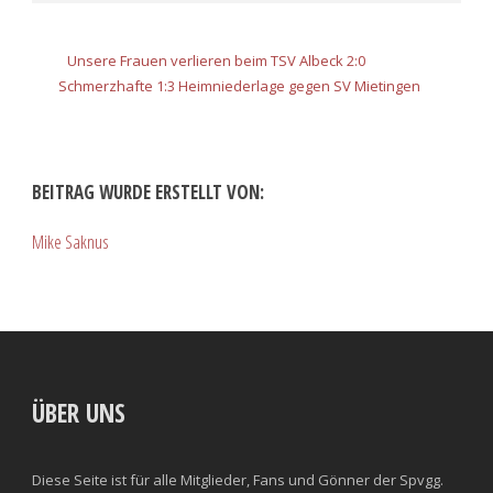
Unsere Frauen verlieren beim TSV Albeck 2:0
Schmerzhafte 1:3 Heimniederlage gegen SV Mietingen
BEITRAG WURDE ERSTELLT VON:
Mike Saknus
ÜBER UNS
Diese Seite ist für alle Mitglieder, Fans und Gönner der Spvgg.