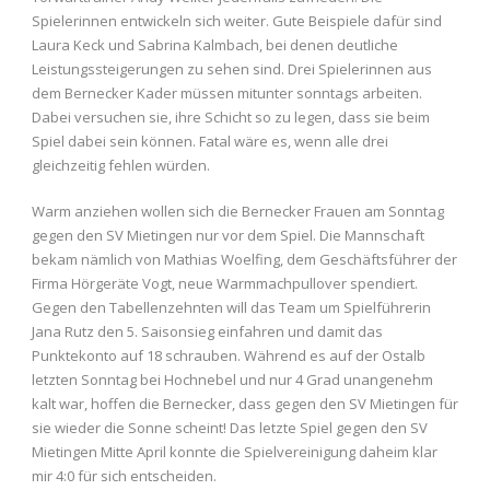
Spielerinnen entwickeln sich weiter. Gute Beispiele dafür sind
Laura Keck und Sabrina Kalmbach, bei denen deutliche
Leistungssteigerungen zu sehen sind. Drei Spielerinnen aus
dem Bernecker Kader müssen mitunter sonntags arbeiten.
Dabei versuchen sie, ihre Schicht so zu legen, dass sie beim
Spiel dabei sein können. Fatal wäre es, wenn alle drei
gleichzeitig fehlen würden.
Warm anziehen wollen sich die Bernecker Frauen am Sonntag
gegen den SV Mietingen nur vor dem Spiel. Die Mannschaft
bekam nämlich von Mathias Woelfing, dem Geschäftsführer der
Firma Hörgeräte Vogt, neue Warmmachpullover spendiert.
Gegen den Tabellenzehnten will das Team um Spielführerin
Jana Rutz den 5. Saisonsieg einfahren und damit das
Punktekonto auf 18 schrauben. Während es auf der Ostalb
letzten Sonntag bei Hochnebel und nur 4 Grad unangenehm
kalt war, hoffen die Bernecker, dass gegen den SV Mietingen für
sie wieder die Sonne scheint! Das letzte Spiel gegen den SV
Mietingen Mitte April konnte die Spielvereinigung daheim klar
mir 4:0 für sich entscheiden.