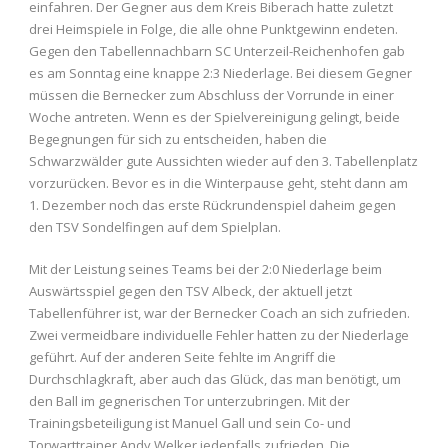
einfahren. Der Gegner aus dem Kreis Biberach hatte zuletzt
drei Heimspiele in Folge, die alle ohne Punktgewinn endeten.
Gegen den Tabellennachbarn SC Unterzeil-Reichenhofen gab
es am Sonntag eine knappe 2:3 Niederlage. Bei diesem Gegner
müssen die Bernecker zum Abschluss der Vorrunde in einer
Woche antreten. Wenn es der Spielvereinigung gelingt, beide
Begegnungen für sich zu entscheiden, haben die
Schwarzwälder gute Aussichten wieder auf den 3. Tabellenplatz
vorzurücken. Bevor es in die Winterpause geht, steht dann am
1. Dezember noch das erste Rückrundenspiel daheim gegen
den TSV Sondelfingen auf dem Spielplan.
Mit der Leistung seines Teams bei der 2:0 Niederlage beim
Auswärtsspiel gegen den TSV Albeck, der aktuell jetzt
Tabellenführer ist, war der Bernecker Coach an sich zufrieden.
Zwei vermeidbare individuelle Fehler hatten zu der Niederlage
geführt. Auf der anderen Seite fehlte im Angriff die
Durchschlagkraft, aber auch das Glück, das man benötigt, um
den Ball im gegnerischen Tor unterzubringen. Mit der
Trainingsbeteiligung ist Manuel Gall und sein Co- und
Torwarttrainer Andy Welker jedenfalls zufrieden. Die