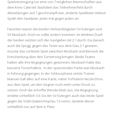
Spielvereinigung nur eine von 7 möglichen Mannschaften aus
dem Kreis Calw teil. Nachdem das Teilnehmerfeld durch
Abmeldungen auf 7 geschrumpft war, änderte Spielleiter Helmut
Späth den Spielplan. Jeder trat gegen jeden an.
Favoriten waren die beiden Verbandsligisten SV Eutingen und
SV Musbach. Doch es sollte anders kommen. Im direkten Duell
der beiden setzten sich die Gastgeber mit 2:1 durch. Da danach
auch die Spvgg. gegen das Team aus dem Gäu 2:1 gewann,
musste das vorletzte Spiel zwischen Musbach und Berneck die
Entscheidung über den Turniersieg bringen. Beide Teams
hatten alle ihre Begegnungen gewonnen, Musbach hatte das
bessere Torverhältnis. In der spannenden Partie war Musbach
in Führung gegangen. In der Schlussphase setzte Trainer
Manuel Gall alles auf eine Karte, nahm Torhüterin Nicole Ehnis
aus dem Spiel, um den Gegner noch mehr unter Druck zu
setzen. Doch die erhoffte Wende blieb aus. Die Begegnung
endete schließlich 3:0. Da der SV Eutingen auch das letzte Spiel
gegen die SGM Glatten/Hopfau 1:3 verlor, landete dieser
schließlich nur auf dem 4. Platz.